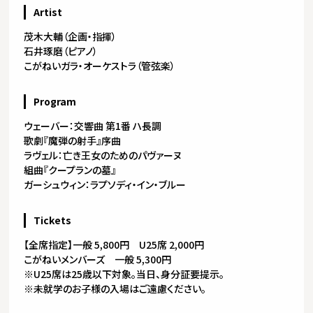
Artist
茂木大輔（企画・指揮）
石井琢磨（ピアノ）
こがねいガラ・オーケストラ（管弦楽）
Program
ウェーバー：交響曲 第1番 ハ長調
歌劇『魔弾の射手』序曲
ラヴェル：亡き王女のためのパヴァーヌ
組曲『クープランの墓』
ガーシュウィン：ラプソディ・イン・ブルー
Tickets
【全席指定】一般 5,800円 U25席 2,000円
こがねいメンバーズ 一般 5,300円
※U25席は25歳以下対象。当日、身分証要提示。
※未就学のお子様の入場はご遠慮ください。