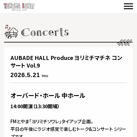
TOP
NEWS
CONCERTS
VIDEO
AUBADE HALL Produce ヨリミチマチネ コン
BIOGRAPHY
サート Vol.9
2026.5.21
THU
DISCOGRAPHY
PRODUCE
オーバード・ホール 中ホール
14:00開演（13:30開場）
CONTACT
FMとやま「ヨリミチソワレ」タイアップ企画。
平日の午後にラジオ感覚で楽しむトーク&コンサート シリー
ズです。